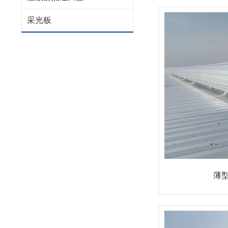
采光板
薄