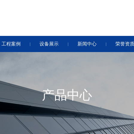
工程案例
设备展示
新闻中心
荣誉资
|
|
|
产品中心