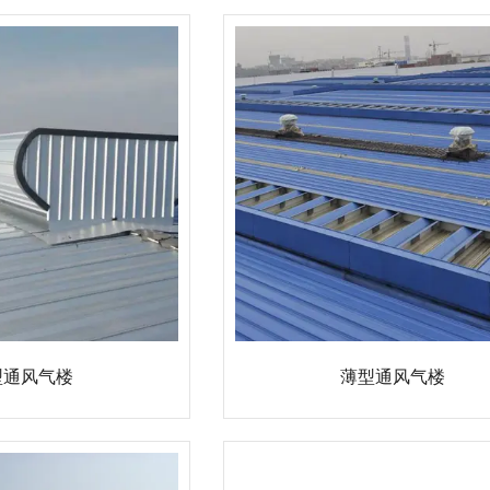
型通风气楼
薄型通风气楼