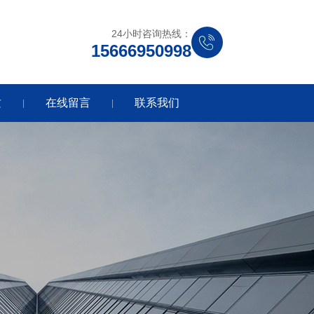
24小时咨询热线：
15666950998
质
在线留言
联系我们
|
|