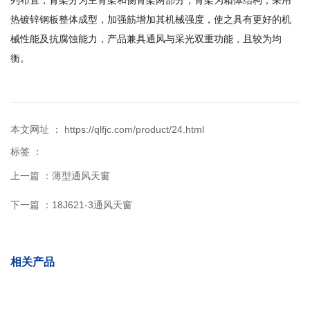
列布置，骨架分为主骨架和侧骨架两部分，骨架为箱体结构，采用
热镀锌钢板整体成型，加强筋增加其机械强度，使之具有更好的机
械性能及抗腐蚀能力，产品兼具通风与采光双重功能，且较为均
衡。
本文网址 ： https://qlfjc.com/product/24.html
标签 ：
上一篇 ：
薄型通风天窗
下一篇 ：
18J621-3通风天窗
相关产品